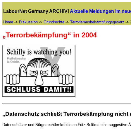
LabourNet Germany ARCHIV!
Aktuelle Meldungen im ne
Home
->
Diskussion
->
Grundrechte
->
Terrorismusbekämpfungsgesetz
-> 
„Terrorbekämpfung“ in 2004
„Datenschutz schließt Terrorbekämpfung nicht 
Datenschützer und Bürgerrechtler kritisieren Fritz Boltkesteins suggestiv