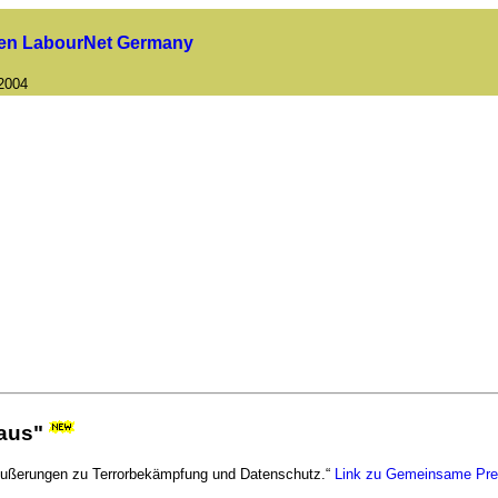
uen LabourNet Germany
2004
aus"
e Äußerungen zu Terrorbekämpfung und Datenschutz.“
Link zu Gemeinsame Pre