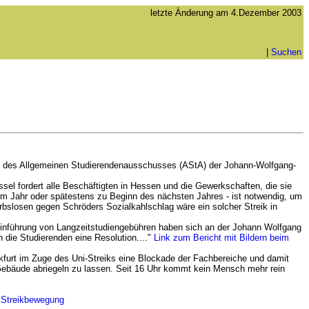
letzte Änderung am
4.Dezember 2003
|
Suchen
er des Allgemeinen Studierendenausschusses (AStA) der Johann-Wolfgang-
el fordert alle Beschäftigten in Hessen und die Gewerkschaften, die sie
esem Jahr oder spätestens zu Beginn des nächsten Jahres - ist notwendig, um
bslosen gegen Schröders Sozialkahlschlag wäre ein solcher Streik in
Einführung von Langzeitstudiengebühren haben sich an der Johann Wolfgang
die Studierenden eine Resolution...."
Link zum Bericht mit Bildern beim
kfurt im Zuge des Uni-Streiks eine Blockade der Fachbereiche und damit
Gebäude abriegeln zu lassen. Seit 16 Uhr kommt kein Mensch mehr rein
r Streikbewegung