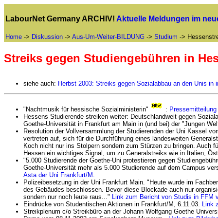
LabourNet Germany ARCHIV!
Aktuelle Meldungen im ne
Home
->
Diskussion
->
Aus-Um-Weiter-BILDUNG
->
Studium
-> Hessenstr
Streiks gegen Studiengebühren in He
siehe auch:
Herbst 2003: Streiks gegen Sozialabbau an den Unis in
"Nachtmusik für hessische Sozialministerin"
:
Pressemitteilung
Hessens Studierende streiken weiter: Deutschlandweit gegen Sozia
Goethe-Universität in Frankfurt am Main in (und bei) der "Jungen W
Resolution der Vollversammlung der Studierenden der Uni Kassel vom
vertreten auf, sich für die Durchführung eines landesweiten Generals
Koch nicht nur ins Stolpern sondern zum Stürzen zu bringen. Auch 
Hessen ein wichtiges Signal, um zu Generalstreiks wie in Italien, Ö
"5.000 Studierende der Goethe-Uni protestieren gegen Studiengebüh
Goethe-Universität mehr als 5.000 Studierende auf dem Campus vers
Asta der Uni Frankfurt/M.
Polizeibesetzung in der Uni Frankfurt Main. "Heute wurde im Fachbe
des Gebäudes beschlossen. Bevor diese Blockade auch nur organisie
sondern nur noch leute raus..."
Link zum Bericht von Studis in FFM 
Eindrücke von Studentischen Aktionen in Frankfurt/M, 6.11.03.
Link 
Streikplenum c/o Streikbüro an der Johann Wolfgang Goethe Universi