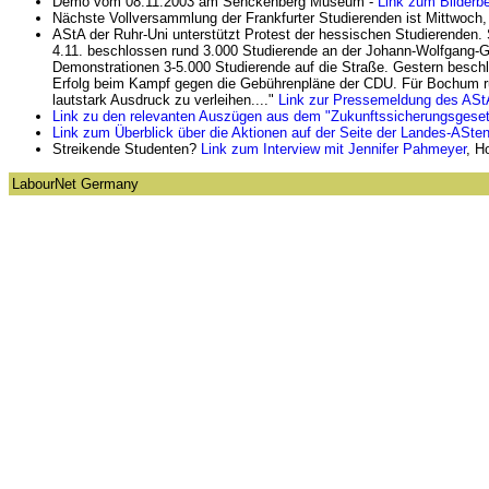
Demo vom 08.11.2003 am Senckenberg Museum -
Link zum Bilderbe
Nächste Vollversammlung der Frankfurter Studierenden ist Mittwoc
AStA der Ruhr-Uni unterstützt Protest der hessischen Studierenden.
4.11. beschlossen rund 3.000 Studierende an der Johann-Wolfgang-Goet
Demonstrationen 3-5.000 Studierende auf die Straße. Gestern beschlo
Erfolg beim Kampf gegen die Gebührenpläne der CDU. Für Bochum r
lautstark Ausdruck zu verleihen...."
Link zur Pressemeldung des ASt
Link zu den relevanten Auszügen aus dem "Zukunftssicherungsgese
Link zum Überblick über die Aktionen auf der Seite der Landes-ASt
Streikende Studenten?
Link zum Interview mit Jennifer Pahmeyer
, H
LabourNet Germany