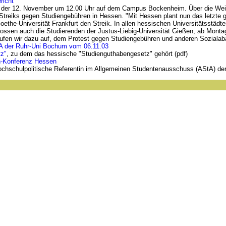
richt
h, der 12. November um 12.00 Uhr auf dem Campus Bockenheim. Über die Weit
 Streiks gegen Studiengebühren in Hessen. "Mit Hessen plant nun das letzte
he-Universität Frankfurt den Streik. In allen hessischen Universitätsstädten 
ssen auch die Studierenden der Justus-Liebig-Universität Gießen, ab Montag i
ufen wir dazu auf, dem Protest gegen Studiengebühren und anderen Sozial
A der Ruhr-Uni Bochum vom 06.11.03
tz"
, zu dem das hessische "Studienguthabengesetz" gehört (pdf)
en-Konferenz Hessen
ochschulpolitische Referentin im Allgemeinen Studentenausschuss (AStA) der 