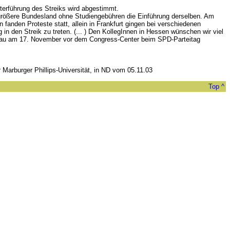
erführung des Streiks wird abgestimmt.
 größere Bundesland ohne Studiengebühren die Einführung derselben. Am
fanden Proteste statt, allein in Frankfurt gingen bei verschiedenen
n den Streik zu treten. (... ) Den KollegInnen in Hessen wünschen wir viel
abau am 17. November vor dem Congress-Center beim SPD-Parteitag
Marburger Phillips-Universität, in ND vom 05.11.03
Top ^