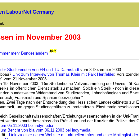
uen LabourNet Germany
eik
ssen im November 2003
 immer mehr Bundesländern
 der Studierenden von FH und TU Darmstadt
vom 3.Dezember 2003.
labbau?
Link zum Interview von Thomas Klein mit Falk Hertfelder
, Vorsitzend
elt" vom 21.November 2003
 19. November 2003: "Die Studentische Vollversammlung der Universität Kass
treiks im öffentlichen Dienst stark zu machen. Solch ein Streik - noch in di
für den bundesweiten Widerstand von Studierenden, Lohnabhängigen und Erwer
sterreich, Frankreich und Spanien überzugehen".
ren. Zwei Tage nach der Entscheidung des Hessischen Landeskabinetts zur 
ammelt, um gegen Studiengebühren zu protestieren. Einstimmig beschlossen 
reich Gesellschaftswissenschaften/Erziehungswissenschaften in der Uni-Fran
rt werden konnte beschloss das Präsidium und der Kanzler die Polizei das 
vom 05.11.2003 bei indymedia
zum Bericht von bla vom 06.11.2003 bei indymedia
tät -
Link zu einer neuen Website mit aktuellen Infos und einer Mailinglist de