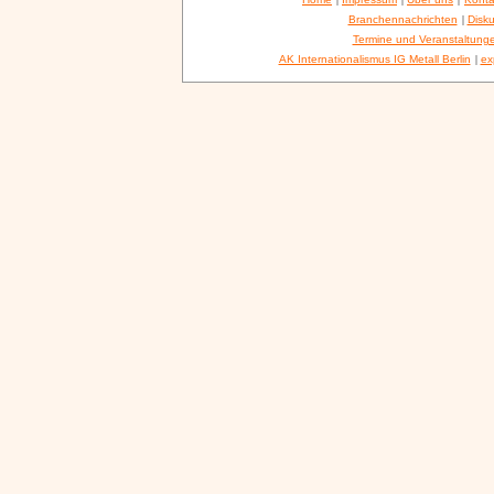
Branchennachrichten
|
Disku
Termine und Veranstaltung
AK Internationalismus IG Metall Berlin
|
ex