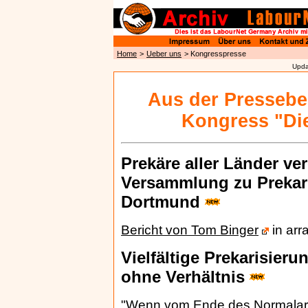
Home
>
Ueber uns
>
Kongresspresse
Upda
Aus der Pressebe
Kongress "Die
Prekäre aller Länder ver
Versammlung zu Prekari
Dortmund
Bericht von Tom Binger
in arr
Vielfältige Prekarisier
ohne Verhältnis
"Wenn vom Ende des Normalarbei