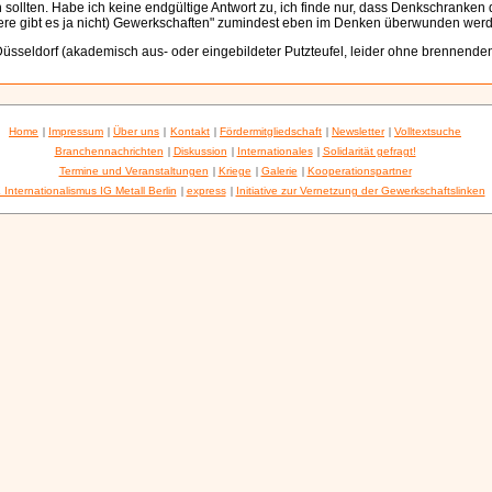
 sollten. Habe ich keine endgültige Antwort zu, ich finde nur, dass Denkschranken d
dere gibt es ja nicht) Gewerkschaften" zumindest eben im Denken überwunden werd
Düsseldorf (akademisch aus- oder eingebildeter Putzteufel, leider ohne brennende
Home
|
Impressum
|
Über uns
|
Kontakt
|
Fördermitgliedschaft
|
Newsletter
|
Volltextsuche
Branchennachrichten
|
Diskussion
|
Internationales
|
Solidarität gefragt!
Termine und Veranstaltungen
|
Kriege
|
Galerie
|
Kooperationspartner
 Internationalismus IG Metall Berlin
|
express
|
Initiative zur Vernetzung der Gewerkschaftslinken