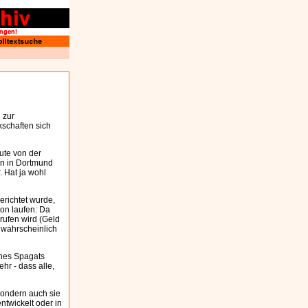
 zur
kschaften sich
eute von der
en in Dortmund
. Hat ja wohl
erichtet wurde,
ion laufen: Da
rufen wird (Geld
e wahrscheinlich
ines Spagats
hr - dass alle,
 sondern auch sie
ntwickelt oder in