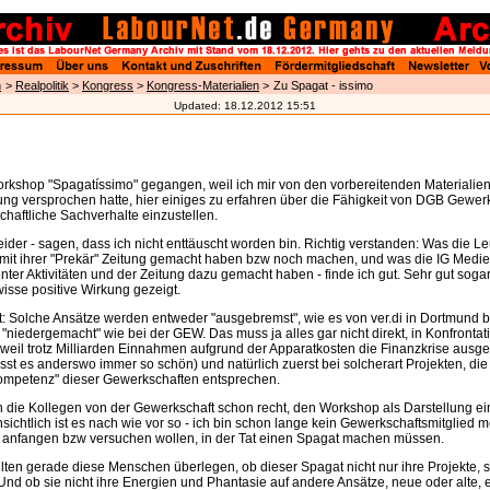
n
>
Realpolitik
>
Kongress
>
Kongress-Materialien
>
Zu Spagat - issimo
Updated:
18.12.2012 15:51
orkshop "Spagatíssimo" gegangen, weil ich mir von den vorbereitenden Materialien
ng versprochen hatte, hier einiges zu erfahren über die Fähigkeit von DGB Gewer
chaftliche Sachverhalte einzustellen.
eider - sagen, dass ich nicht enttäuscht worden bin. Richtig verstanden: Was die L
it ihrer "Prekär" Zeitung gemacht haben bzw noch machen, und was die IG Medi
enter Aktivitäten und der Zeitung dazu gemacht haben - finde ich gut. Sehr gut sogar
isse positive Wirkung gezeigt.
t: Solche Ansätze werden entweder "ausgebremst", wie es von ver.di in Dortmund b
 "niedergemacht" wie bei der GEW. Das muss ja alles gar nicht direkt, in Konfrontat
 weil trotz Milliarden Einnahmen aufgrund der Apparatkosten die Finanzkrise ausge
isst es anderswo immer so schön) und natürlich zuerst bei solcherart Projekten, di
kompetenz" dieser Gewerkschaften entsprechen.
n die Kollegen von der Gewerkschaft schon recht, den Workshop als Darstellung e
sichtlich ist es nach wie vor so - ich bin schon lange kein Gewerkschaftsmitglied me
 anfangen bzw versuchen wollen, in der Tat einen Spagat machen müssen.
ollten gerade diese Menschen überlegen, ob dieser Spagat nicht nur ihre Projekte,
. Und ob sie nicht ihre Energien und Phantasie auf andere Ansätze, neue oder alte, e