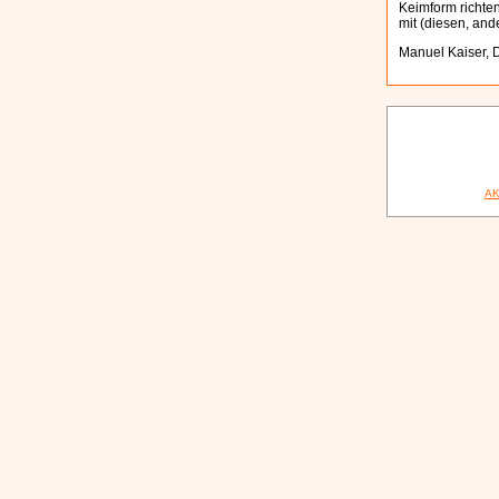
Keimform richten
mit (diesen, an
Manuel Kaiser, 
AK