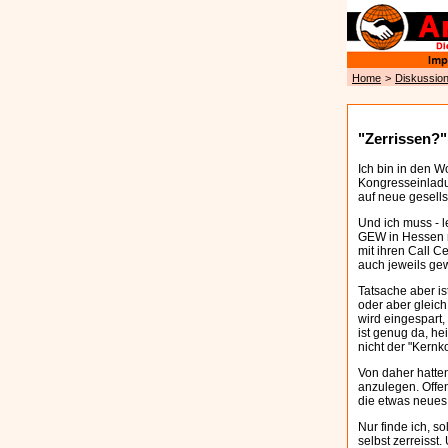
Home
>
Diskussio
"Zerrissen?"
Ich bin in den W
Kongresseinladu
auf neue gesells
Und ich muss - l
GEW in Hessen m
mit ihren Call C
auch jeweils gew
Tatsache aber is
oder aber gleich
wird eingespart,
ist genug da, he
nicht der "Kern
Von daher hatte
anzulegen. Offen
die etwas neues
Nur finde ich, s
selbst zerreisst