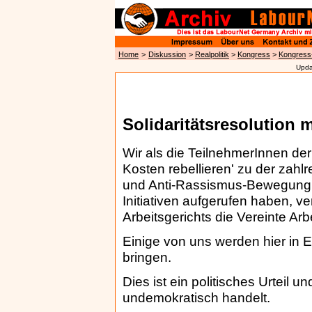
Home
>
Diskussion
>
Realpolitik
>
Kongress
>
Kongress-
Upda
Solidaritätsresolution m
Wir als die TeilnehmerInnen de
Kosten rebellieren' zu der zahl
und Anti-Rassismus-Bewegung s
Initiativen aufgerufen haben, v
Arbeitsgerichts die Vereinte Ar
Einige von uns werden hier in E
bringen.
Dies ist ein politisches Urteil u
undemokratisch handelt.